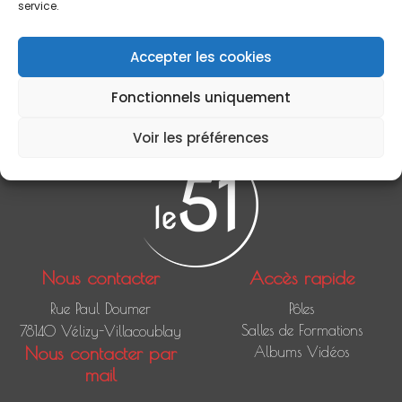
service.
Aucuns évènements à venir
Évènements à venir
Accepter les cookies
<li>Aucun évènement à cet emplacement</li>
Fonctionnels uniquement
Voir les préférences
Nous contacter
Accès rapide
Rue Paul Doumer
Pôles
Salles de Formations
78140 Vélizy-Villacoublay
Nous contacter par
Albums Vidéos
mail