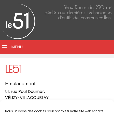
Show-Room de 230 m²
dédié aux dernières technologies
d'outils de communication.
MENU
LE51
Emplacement
51, rue Paul Doumer,
VÉLIZY-VILLACOUBLAY
78140
Prochain évènement
Nous utilisons des cookies pour optimiser notre site web et notre