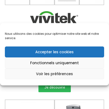
Nous utilisons des cookies pour optimiser notre site web et notre
Vivitek Interactif: (
DW771USTi
)
service.
Il permet de profiter d’une interactivité avec deux stylets
et peut, grâce au module en option, prendre en charge
Accepter les cookies
une utilisation tactile avec dix doigts simultanément. Ses
fonctionnalités, telles que le minuteur de mise en veille
Fonctionnels uniquement
ou l’arrêt automatique en cas d’inactivité, garantissent en
outre une faible consommation d’énergie.
Voir les préférences
Je découvre