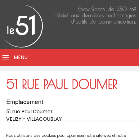
Show-Room de 230 m²
dédié aux dernières technologies
d'outils de communication.
MENU
51 RUE PAUL DOUMER
Emplacement
51 rue Paul Doumer
VELIZY - VILLACOUBLAY
78140
Prochain évènement
Nous utilisons des cookies pour optimiser notre site web et notre