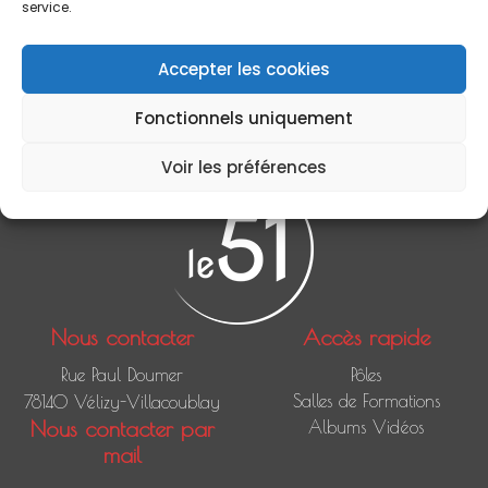
service.
Aucuns évènements à venir
Évènements à venir
Accepter les cookies
<li>Aucun évènement à cet emplacement</li>
Fonctionnels uniquement
Voir les préférences
Nous contacter
Accès rapide
Rue Paul Doumer
Pôles
Salles de Formations
78140 Vélizy-Villacoublay
Nous contacter par
Albums Vidéos
mail