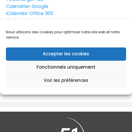
Calendrier Google
iCalendar
Office 365
Outlook Live
Les réservations sont closes
Nous utilisons des cookies pour optimiser notre site web et notre
51 rue Paul Doumer
service.
51 rue Paul Doumer, VELIZY - VILLACOUBLAY, 78140
Formation Spinetix Elementi Niveau 1
Accepter les cookies
Fonctionnels uniquement
Réservations
Voir les préférences
Les réservations sont closes pour cette formation.