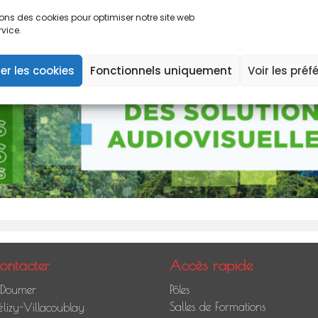
sons des cookies pour optimiser notre site web
rvice.
er les cookies
Fonctionnels uniquement
Voir les préf
ontacter
Accès rapide
 Doumer
Pôles
Salles de Formations
lizy-Villacoublay