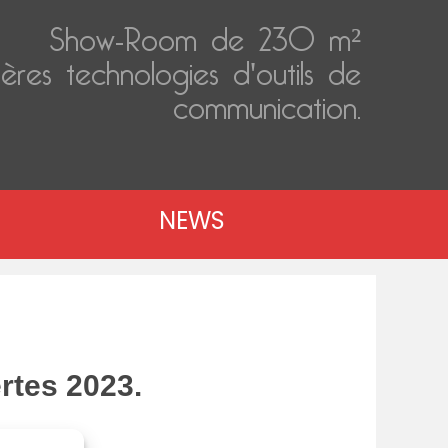
Show-Room de 230 m²
ères technologies d'outils de
communication.
NEWS
rtes 2023.