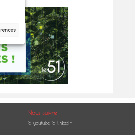
érences
Nous suivre
fa-youtube
fa-linkedin