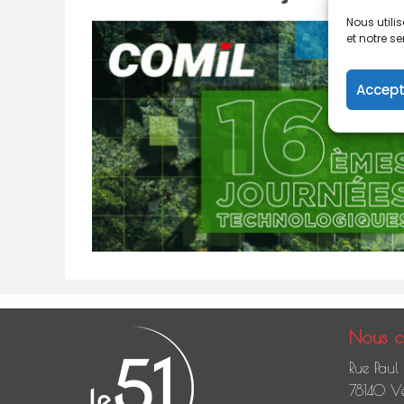
Nous utili
et notre se
Accept
Nous c
Rue Paul
78140 Vé