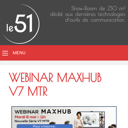
Show-Room de 230 m²
dédié aux dernières technologies
d'outils de communication.
MENU
WEBINAR MAXHUB
V7 MTR