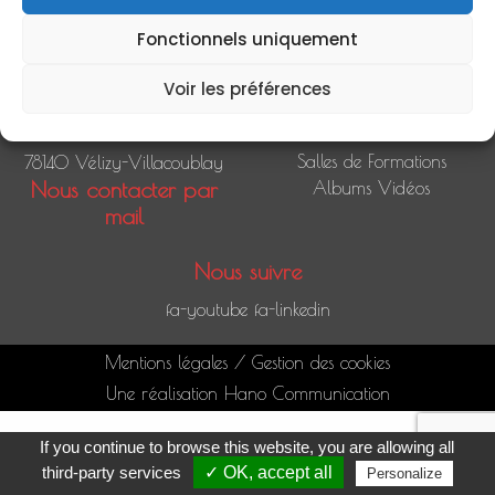
Fonctionnels uniquement
Voir les préférences
Nous contacter
Accès rapide
Rue Paul Doumer
Pôles
Salles de Formations
78140 Vélizy-Villacoublay
Nous contacter par
Albums Vidéos
mail
Nous suivre
fa-youtube
fa-linkedin
Mentions légales
/
Gestion des cookies
Une réalisation Hano Communication
If you continue to browse this website, you are allowing all
third-party services
✓ OK, accept all
Personalize