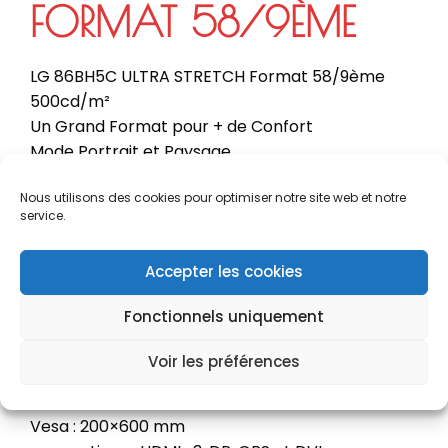
FORMAT 58/9ÈME
LG 86BH5C ULTRA STRETCH Format 58/9ème
500cd/m²
Un Grand Format pour + de Confort
Mode Portrait et Paysage
Diagonale de l’image 216cm
Nous utilisons des cookies pour optimiser notre site web et notre
Écran Divisable en 4 Parties
service.
IPS 86″
Résolution : 3840×600
Accepter les cookies
Luminosité : 500 cd/m2
Ratio : 58:9
Fonctionnels uniquement
Contraste: 1100:1
Angle de Vision : 178° / 178°
Voir les préférences
Durée de Vie: 50.000 Heures
Bezel : 4.4mm (L/R) 5.9 mm (T/B)
Vesa : 200×600 mm