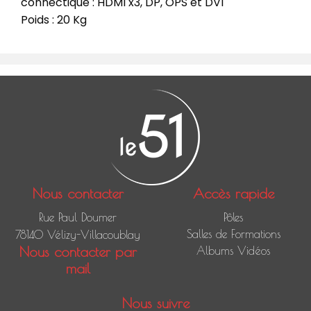
connectique : HDMI x3, DP, OPS et DVI
Poids : 20 Kg
Nous contacter
Accès rapide
Rue Paul Doumer
Pôles
Salles de Formations
78140 Vélizy-Villacoublay
Nous contacter par
Albums Vidéos
mail
Nous suivre