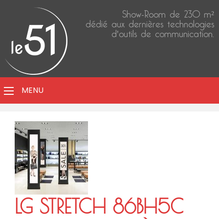
Show-Room de 230 m²
dédié aux dernières technologies
d'outils de communication.
MENU
LG STRETCH 86BH5C