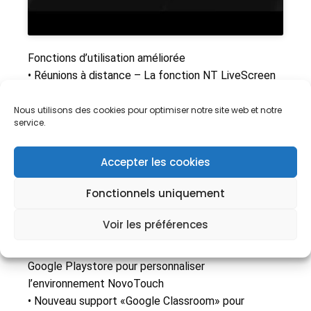
Fonctions d’utilisation améliorée
• Réunions à distance – La fonction NT LiveScreen
permet la mise en miroir de plusieurs périphériques
NovoConnect.
Le contenu NovoTouch peut être
Nous utilisons des cookies pour optimiser notre site web et notre
service.
diffusé en temps réel sur d’autres appareils
NovoTouch ou NovoEnterprise
Accepter les cookies
• Prise en charge des appareils Android pour la mise
en miroir plein écran via l’application NovoPresenter
Fonctionnels uniquement
• Compatibilité améliorée avec les outils de
productivité, y compris les applications Microsoft
Voir les préférences
Office, les documents PDF et bien d’autres.
• Installer des applications directement à partir de
Google Playstore pour personnaliser
l’environnement NovoTouch
• Nouveau support «Google Classroom» pour