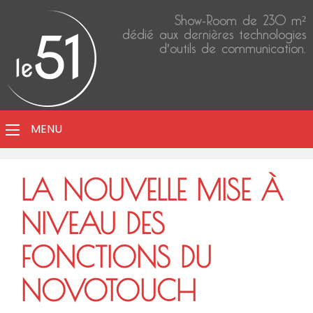
Show-Room de 230 m²
dédié aux dernières technologies
d'outils de communication.
MENU
LA NOUVELLE MISE À
NIVEAU DES
FONCTIONS DU
NOVOTOUCH