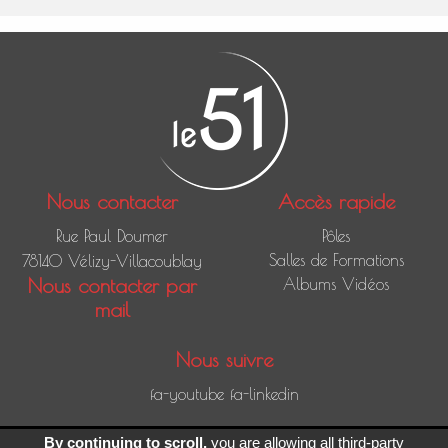
Nous contacter
Accès rapide
Rue Paul Doumer
Pôles
Salles de Formations
78140 Vélizy-Villacoublay
Nous contacter par
Albums Vidéos
mail
Nous suivre
fa-youtube
fa-linkedin
Mentions légales
/
Gestion des cookies
By continuing to scroll,
you are allowing all third-party