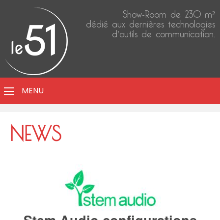
Show-Room de 230 m²
dédié aux dernières technologies
d'outils de communication.
MENU
NEWS
Stem Audio configurations