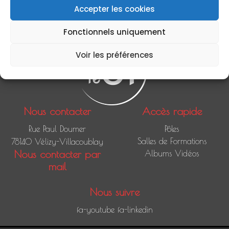
Accepter les cookies
Fonctionnels uniquement
Voir les préférences
Nous contacter
Accès rapide
Rue Paul Doumer
Pôles
Salles de Formations
78140 Vélizy-Villacoublay
Nous contacter par
Albums Vidéos
mail
Nous suivre
fa-youtube
fa-linkedin