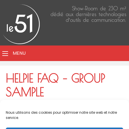
Show-Room de 230 m²
dédié aux dernières technologies
d'outils de communication.
MENU
HELPIE FAQ – GROUP
SAMPLE
[helpie_notices group_id=’78’/]
Nous utilisons des cookies pour optimiser notre site web et notre
service.
[helpie_faq group_id=’78’/]