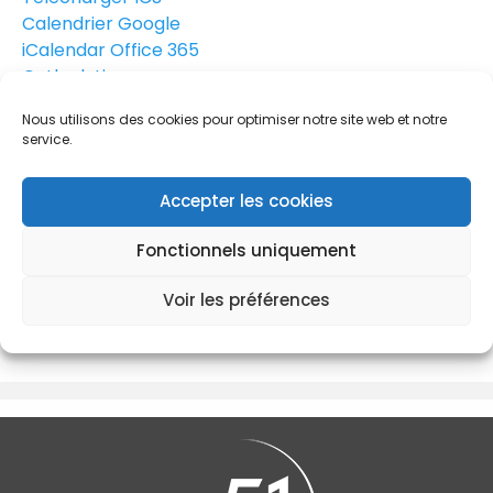
Calendrier Google
iCalendar
Office 365
Outlook Live
Les réservations sont closes
Nous utilisons des cookies pour optimiser notre site web et notre
51 rue Paul Doumer
service.
51 rue Paul Doumer, VELIZY - VILLACOUBLAY, 78140
Formation Spinetix Elementi Niveau 1
Accepter les cookies
Fonctionnels uniquement
Réservations
Voir les préférences
Les réservations sont closes pour cette formation.