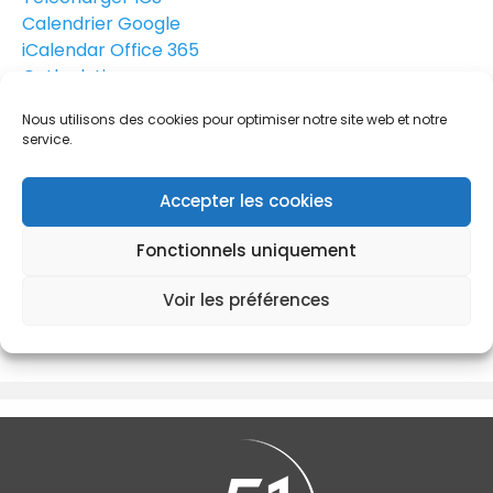
Calendrier Google
iCalendar
Office 365
Outlook Live
Les réservations sont closes
Nous utilisons des cookies pour optimiser notre site web et notre
51 rue Paul Doumer
service.
51 rue Paul Doumer, VELIZY - VILLACOUBLAY, 78140
Formation Spinetix Elementi Niveau 1
Accepter les cookies
Fonctionnels uniquement
Réservations
Voir les préférences
Les réservations sont closes pour cette formation.