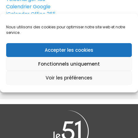
Calendrier Google
iCalendar
Office 365
Outlook Live
Nous utilisons des cookies pour optimiser notre site web et notre
Les réservations sont closes
service.
51 rue Paul Doumer
51 rue Paul Doumer, VELIZY - VILLACOUBLAY, 78140
Accepter les cookies
Formation Niveau 2
Réservations
Fonctionnels uniquement
Voir les préférences
Cette formation est complète.