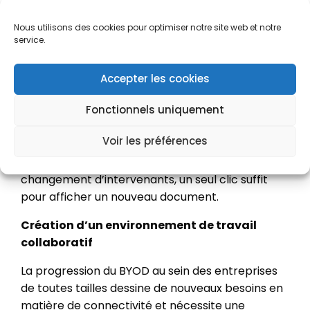
justement de s’affranchir des câbles et autres
contraintes de reconfiguration des paramètres
Nous utilisons des cookies pour optimiser notre site web et notre
d’affichage. Avec un simple connexion WiFi, il est
service.
possible de fédérer tous les équipements
indépendamment de leur système d’exploitation.
Accepter les cookies
En outre, d’autres moyens de transmission sans
Fonctionnels uniquement
fil comme le Bluetooth et le NFC peuvent être
utilisés pour connecter automatiquement les
Voir les préférences
périphériques mobiles au système d’affichage de
salle de réunion. Fini les pauses à chaque
changement d’intervenants, un seul clic suffit
pour afficher un nouveau document.
Création d’un environnement de travail
collaboratif
La progression du BYOD au sein des entreprises
de toutes tailles dessine de nouveaux besoins en
matière de connectivité et nécessite une