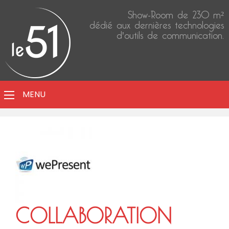
Show-Room de 230 m²
dédié aux dernières technologies
d'outils de communication.
MENU
COLLABORATION